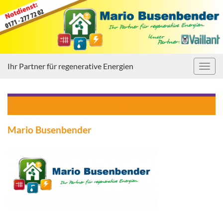
Ihr Partner für regenerative Energien
Navig
umsc
Unsere Neue Homepage online!
Mario Busenbender