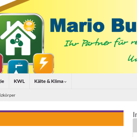
ie
KWL
Kälte & Klima
izkörper
I