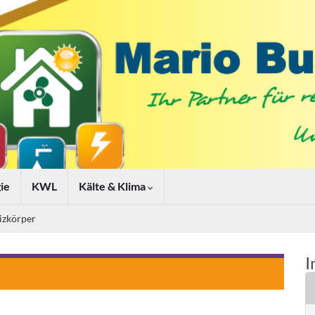
ie
KWL
Kälte & Klima
izkörper
I