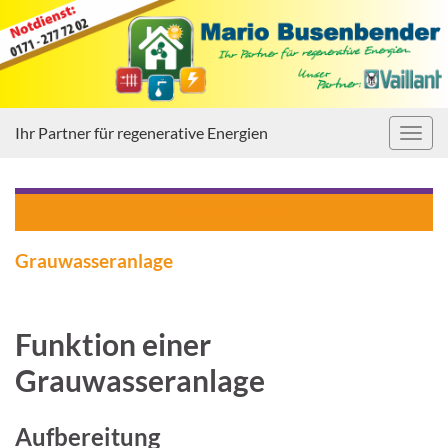
Ihr Partner für regenerative Energien
Navig
umsc
Geberit Aquaclean
Grauwasseranlage
Funktion einer
Grauwasseranlage
Aufbereitung